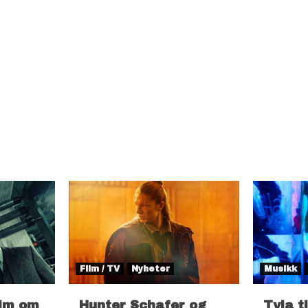
Film / TV
Nyheter
Musikk
ilm om
Hunter Schafer og
Tyla t