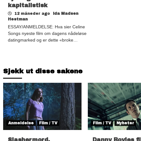
kapitalistisk
12 måneder ago
Ida Madsen
Hestman
ESSAY/ANMELDELSE: Hva sier Celine
Songs nyeste film om dagens nådeløse
datingmarked og er dette «broke…
Sjekk ut disse sakene
Anmeldelse
Film / TV
Film / TV
Nyheter
Slashermord,
Danny Boyles f