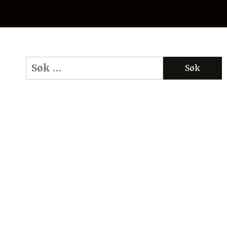
Søk
etter: