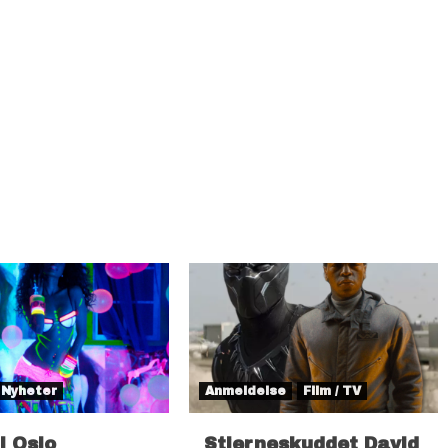
Nyheter
Anmeldelse
Film / TV
il Oslo
Stjerneskuddet David