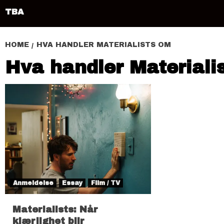
TBA
HOME
HVA HANDLER MATERIALISTS OM
Hva handler Materiali
Anmeldelse
Essay
Film / TV
Materialists: Når
kjærlighet blir