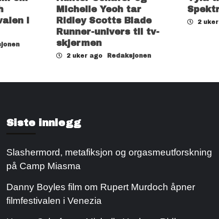
h
Michelle Yeoh tar
Spekt
valen i
Ridley Scotts Blade
2 uke
Runner-univers til tv-
skjermen
jonen
2 uker ago
Redaksjonen
Siste innlegg
Slashermord, metafiksjon og orgasmeutforskning
på Camp Miasma
Danny Boyles film om Rupert Murdoch åpner
filmfestivalen i Venezia