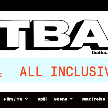
Film / TV
Spill
Scene
Mat / reise