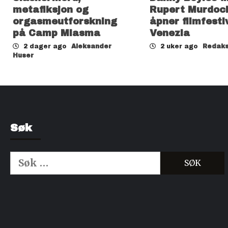
metafiksjon og
Rupert Murdoc
orgasmeutforskning
åpner filmfesti
på Camp Miasma
Venezia
2 dager ago
Aleksander
2 uker ago
Redaks
Huser
Søk
Søk
etter:
Kjøp Cialis 20mg
Kjøpe Viagra reseptfri