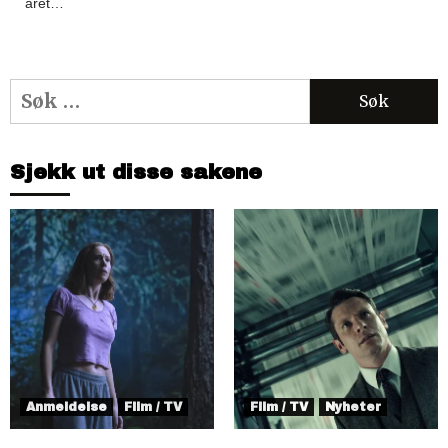
året…
Søk
etter:
Sjekk ut disse sakene
Anmeldelse
Film / TV
Film / TV
Nyheter