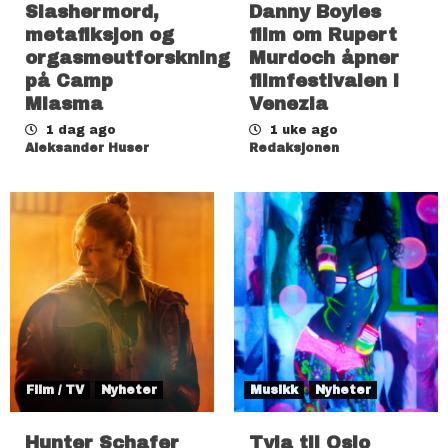
Slashermord,
Danny Boyles
metafiksjon og
film om Rupert
orgasmeutforskning
Murdoch åpner
på Camp
filmfestivalen i
Miasma
Venezia
1 dag ago
1 uke ago
Aleksander Huser
Redaksjonen
Film / TV
Nyheter
Musikk
Nyheter
Hunter Schafer
Tyla til Oslo