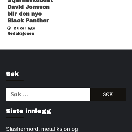
Stjerneskuddet
David Jonsson
blir den nye
Black Panther
2 uker ago
Redaksjonen
Søk
Søk
etter:
Kjøp Cialis 20mg
Kjøpe Viagra reseptfri
Siste innlegg
Slashermord, metafiksjon og