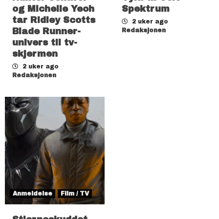
og Michelle Yeoh
Spektrum
tar Ridley Scotts
2 uker ago
Blade Runner-
Redaksjonen
univers til tv-
skjermen
2 uker ago
Redaksjonen
Anmeldelse
Film / TV