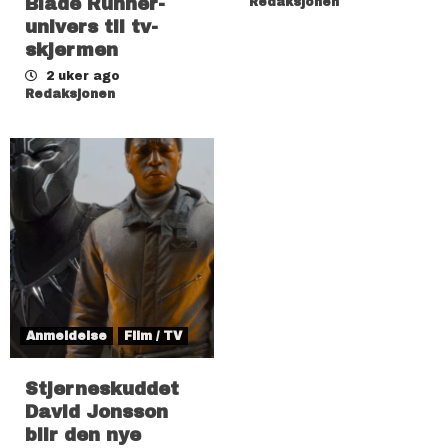
Blade Runner-
Redaksjonen
univers til tv-
skjermen
2 uker ago
Redaksjonen
Anmeldelse
Film / TV
Stjerneskuddet
David Jonsson
blir den nye