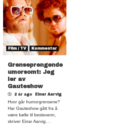
Film / TV
Kommentar
Grenseprengende
umorsomt: Jeg
ler av
Gauteshow
2 år ago
Einar Aarvig
Hvor går humorgrensene?
Har Gauteshow gått fra å
være bølle til bestevenn,
skriver Einar Aarvig….