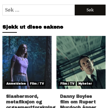
Søk
etter:
Sjekk ut disse sakene
Anmeldelse
Film / TV
Film / TV
Nyheter
Slashermord,
Danny Boyles
metafiksjon og
film om Rupert
orgasmeutforskning
Murdoch åpner