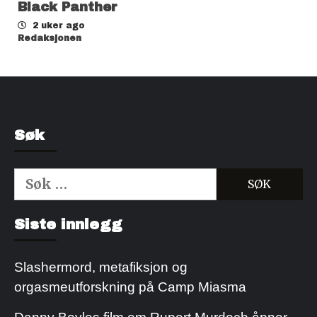
Black Panther
2 uker ago
Redaksjonen
Søk
Søk
etter:
Kjøp Cialis 20mg
Kjøpe Viagra reseptfri
Siste innlegg
Slashermord, metafiksjon og
orgasmeutforskning på Camp Miasma