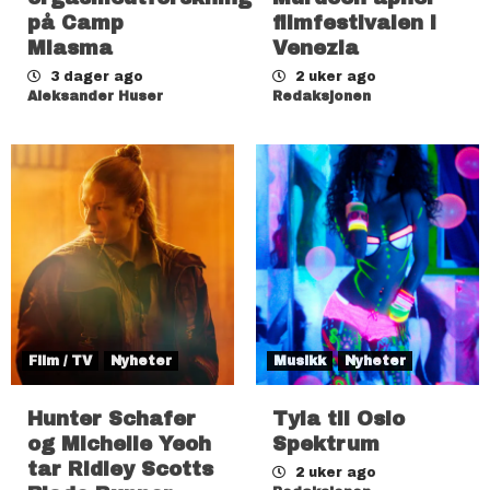
på Camp
filmfestivalen i
Miasma
Venezia
3 dager ago
2 uker ago
Aleksander Huser
Redaksjonen
Film / TV
Nyheter
Musikk
Nyheter
Hunter Schafer
Tyla til Oslo
og Michelle Yeoh
Spektrum
tar Ridley Scotts
2 uker ago