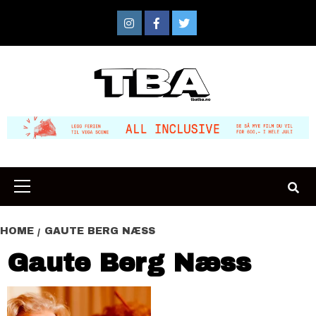
Skip
to
Instagram
Facebook
Twitter
content
Primary
Menu
HOME
GAUTE BERG NÆSS
Gaute Berg Næss