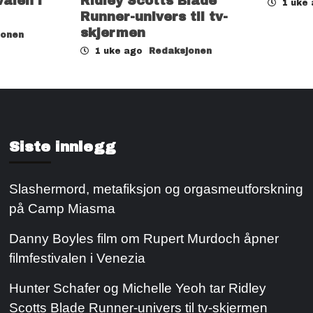
valen i
Ridley Scotts Blade
1 uke
Runner-univers til tv-
skjermen
jonen
1 uke ago
Redaksjonen
Siste innlegg
Slashermord, metafiksjon og orgasmeutforskning
på Camp Miasma
Danny Boyles film om Rupert Murdoch åpner
filmfestivalen i Venezia
Hunter Schafer og Michelle Yeoh tar Ridley
Scotts Blade Runner-univers til tv-skjermen