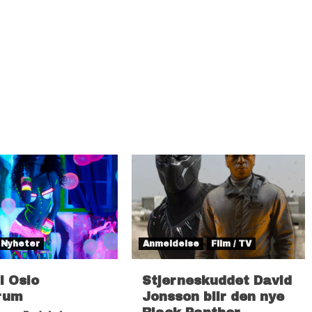
Nyheter
Anmeldelse
Film / TV
il Oslo
Stjerneskuddet David
rum
Jonsson blir den nye