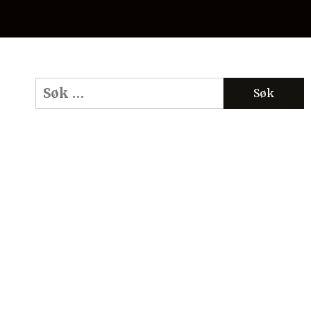
Søk
etter: