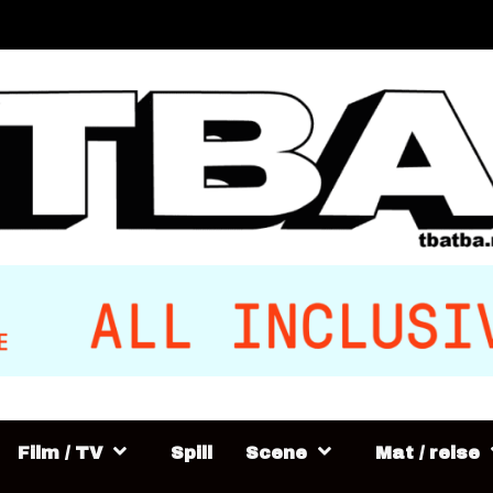
Film / TV
Spill
Scene
Mat / reise