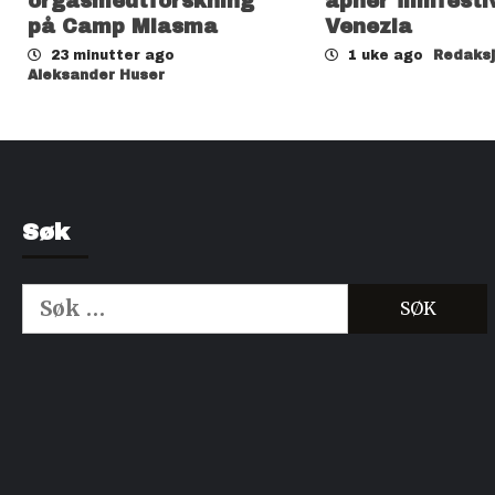
orgasmeutforskning
åpner filmfesti
på Camp Miasma
Venezia
23 minutter ago
1 uke ago
Redaks
Aleksander Huser
Søk
Søk
etter:
Kjøp Cialis 20mg
Kjøpe Viagra reseptfri