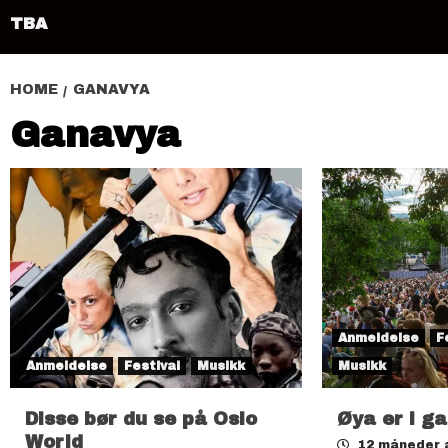
TBA
HOME
GANAVYA
Ganavya
Anmeldelse
F
Anmeldelse
Festival
Musikk
Musikk
Disse bør du se på Oslo
Øya er i g
World
12 måneder