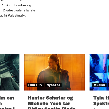
RT: Atombomber og
r Øyafestivalens første
a, fri Palestina!».
Film / TV
Nyheter
Musikk
ilm om
Hunter Schafer og
Tyla t
h
Michelle Yeoh tar
Spekt