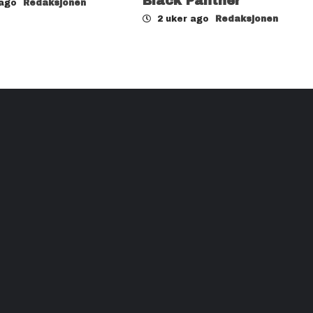
Black Panther
 ago
Redaksjonen
2 uker ago
Redaksjonen