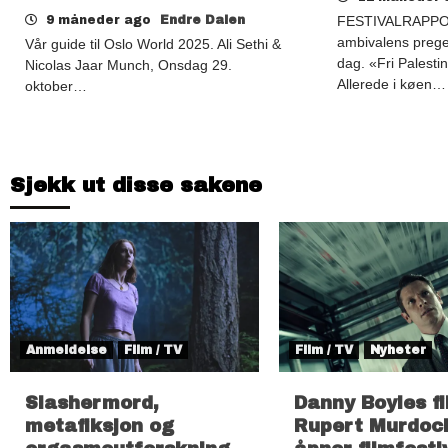
9 måneder ago
Endre Dalen
FESTIVALRAPPO
ambivalens prege
Vår guide til Oslo World 2025. Ali Sethi &
dag. «Fri Palestin
Nicolas Jaar Munch, Onsdag 29.
Allerede i køen…
oktober…
Sjekk ut disse sakene
Anmeldelse
Film / TV
Film / TV
Nyheter
Slashermord,
Danny Boyles f
metafiksjon og
Rupert Murdoc