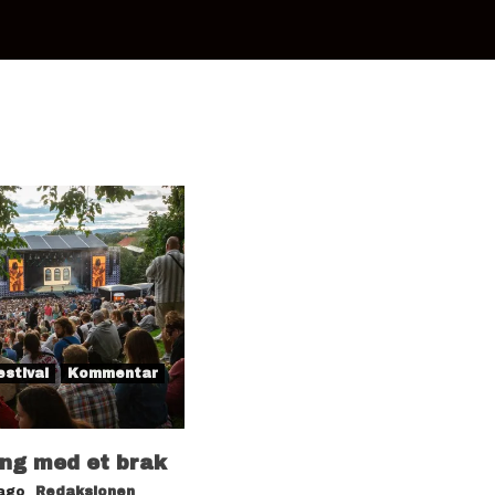
estival
Kommentar
ang med et brak
 ago
Redaksjonen