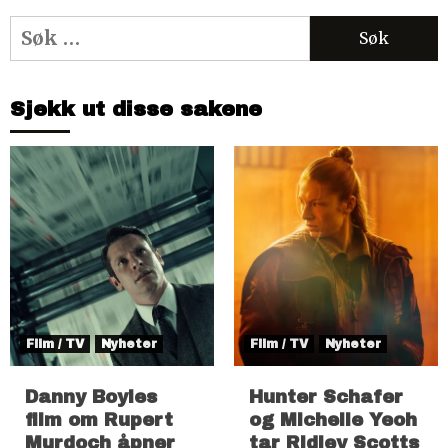
Søk
etter:
Sjekk ut disse sakene
Film / TV
Nyheter
Film / TV
Nyheter
Danny Boyles
Hunter Schafer
film om Rupert
og Michelle Yeoh
Murdoch åpner
tar Ridley Scotts