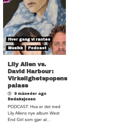
Hver gang vi rantes
Musikk
Podcast
Lily Allen vs.
David Harbour:
Virkelighetspopens
palass
9 måneder ago
Redaksjonen
PODCAST: Hva er det med
Lily Allens nye album West
End Girl som gjør at…