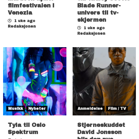
filmfestivalen i
Blade Runner-
Venezia
univers til tv-
skjermen
1 uke ago
Redaksjonen
1 uke ago
Redaksjonen
Musikk
Nyheter
Anmeldelse
Film / TV
Tyla til Oslo
Stjerneskuddet
Spektrum
David Jonsson