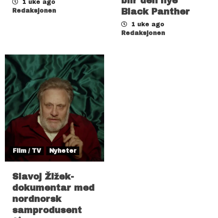
blir den nye
1 uke ago
Black Panther
Redaksjonen
1 uke ago
Redaksjonen
Film / TV
Nyheter
Slavoj Žižek-
dokumentar med
nordnorsk
samprodusent