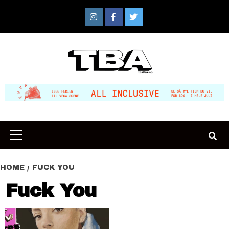
Skip
to
Instagram
Facebook
Twitter
content
Primary
Menu
HOME
FUCK YOU
Fuck You