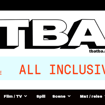
Film / TV
Spill
Scene
Mat / reise