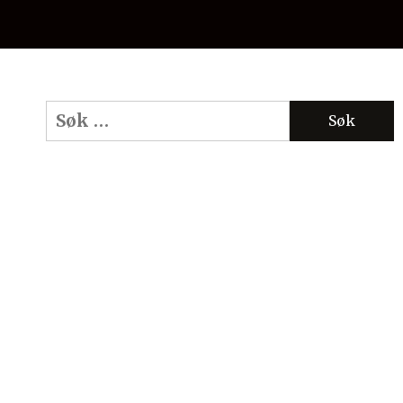
Søk
etter: