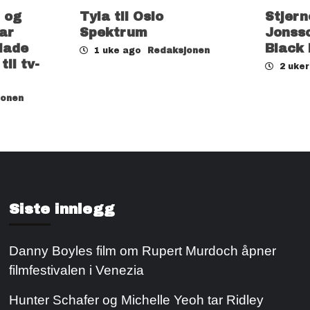
 og
Tyla til Oslo
Stjern
ar
Spektrum
Jonsso
lade
Black
1 uke ago
Redaksjonen
il tv-
2 uke
jonen
Siste innlegg
Danny Boyles film om Rupert Murdoch åpner
filmfestivalen i Venezia
Hunter Schafer og Michelle Yeoh tar Ridley