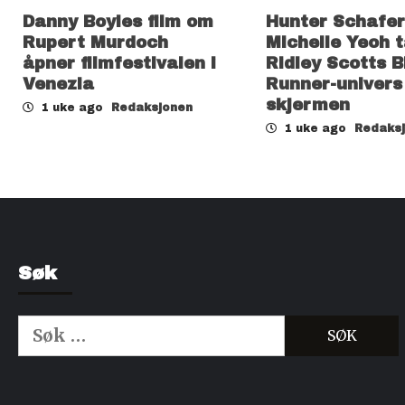
Danny Boyles film om
Hunter Schafer
Rupert Murdoch
Michelle Yeoh t
åpner filmfestivalen i
Ridley Scotts B
Venezia
Runner-univers t
skjermen
1 uke ago
Redaksjonen
1 uke ago
Redaks
Søk
Søk
etter:
Kjøp Cialis 20mg
Kjøpe Viagra reseptfri