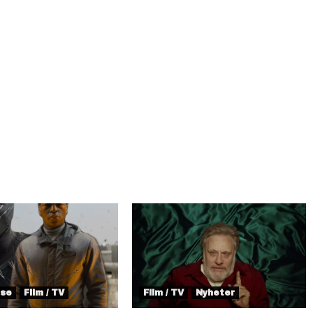
lse
Film / TV
Film / TV
Nyheter