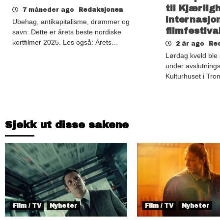
til Kjærli
7 måneder ago
Redaksjonen
internasjo
Ubehag, antikapitalisme, drømmer og
filmfestiva
savn: Dette er årets beste nordiske
kortfilmer 2025. Les også: Årets…
2 år ago
Re
Lørdag kveld ble 
under avslutning
Kulturhuset i Tr
Sjekk ut disse sakene
Film / TV
Nyheter
Film / TV
Nyheter