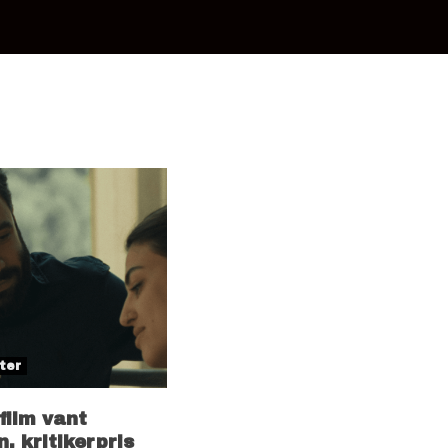
ter
film vant
, kritikerpris