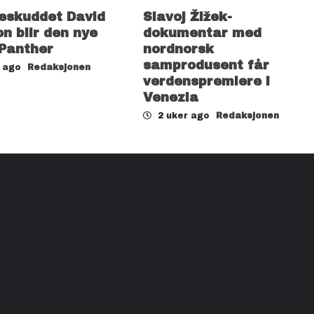
eskuddet David
Slavoj Žižek-
n blir den nye
dokumentar med
 Panther
nordnorsk
samprodusent får
r ago
Redaksjonen
verdenspremiere i
Venezia
2 uker ago
Redaksjonen