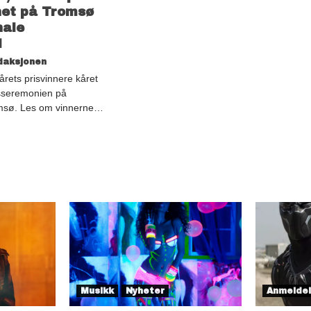
ghet på Tromsø
nale
l
daksjonen
årets prisvinnere kåret
sseremonien på
omsø. Les om vinnerne…
Musikk
Nyheter
Anmelde