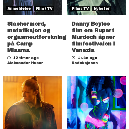
Anmeldelse
Film / TV
Film / TV
Nyheter
Slashermord,
Danny Boyles
metafiksjon og
film om Rupert
orgasmeutforskning
Murdoch åpner
på Camp
filmfestivalen i
Miasma
Venezia
12 timer ago
1 uke ago
Aleksander Huser
Redaksjonen