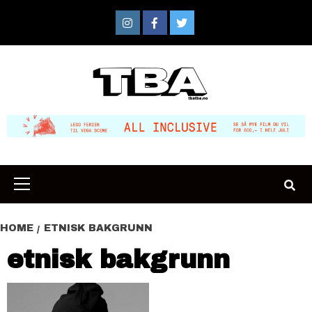
Skip
to
Instagram
Facebook
Twitter
content
Primary
Menu
HOME
ETNISK BAKGRUNN
etnisk bakgrunn