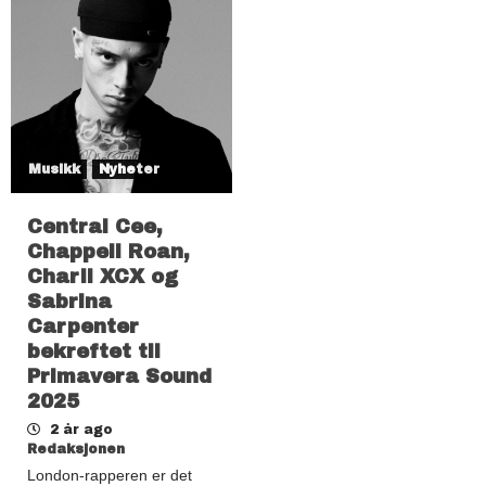
Musikk
Nyheter
Central Cee,
Chappell Roan,
Charli XCX og
Sabrina
Carpenter
bekreftet til
Primavera Sound
2025
2 år ago
Redaksjonen
London-rapperen er det