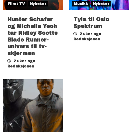
Film / TV
Nyheter
Musikk
Nyheter
Hunter Schafer
Tyla til Oslo
og Michelle Yeoh
Spektrum
tar Ridley Scotts
2 uker ago
Blade Runner-
Redaksjonen
univers til tv-
skjermen
2 uker ago
Redaksjonen