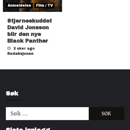
Anmeldelse
Film / TV
Stjerneskuddet
David Jonsson
blir den nye
Black Panther
2 uker ago
Redaksjonen
Søk
Søk
etter:
Kjøp Cialis 20mg
Kjøpe Viagra reseptfri
Siste innlegg