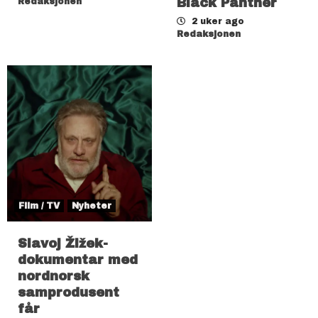
Black Panther
Redaksjonen
2 uker ago
Redaksjonen
Film / TV
Nyheter
Slavoj Žižek-
dokumentar med
nordnorsk
samprodusent
får