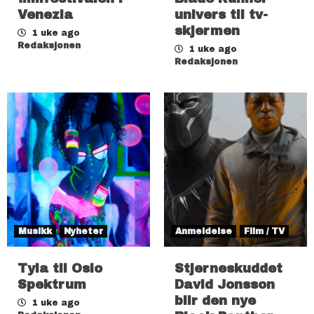
Venezia
univers til tv-
skjermen
1 uke ago
Redaksjonen
1 uke ago
Redaksjonen
Musikk
Nyheter
Anmeldelse
Film / TV
Tyla til Oslo
Stjerneskuddet
Spektrum
David Jonsson
blir den nye
1 uke ago