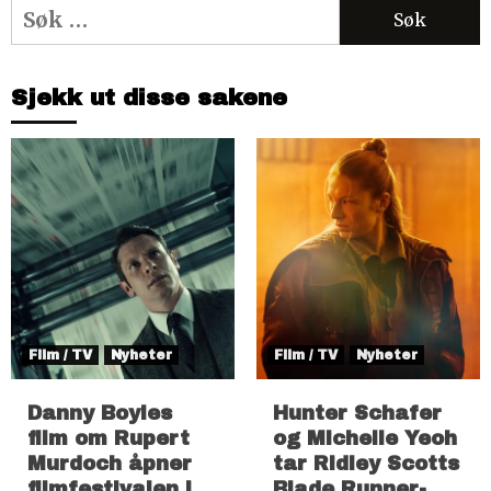
Søk
etter:
Sjekk ut disse sakene
Film / TV
Nyheter
Film / TV
Nyheter
Danny Boyles
Hunter Schafer
film om Rupert
og Michelle Yeoh
Murdoch åpner
tar Ridley Scotts
filmfestivalen i
Blade Runner-