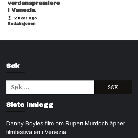
verdenspremiere
i Venezia
2 uker ago
Redaksjonen
Søk
Søk
etter:
Kjøp Cialis 20mg
Kjøpe Viagra reseptfri
Siste innlegg
Danny Boyles film om Rupert Murdoch åpner
filmfestivalen i Venezia