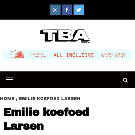
Skip
to
Instagram
Facebook
Twitter
content
Primary
Menu
HOME
EMILIE KOEFOED LARSEN
Emilie koefoed
Larsen