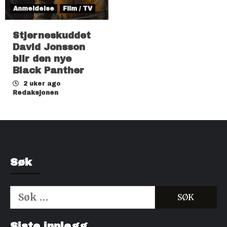
Anmeldelse
Film / TV
Stjerneskuddet
David Jonsson
blir den nye
Black Panther
2 uker ago
Redaksjonen
Søk
Søk
etter:
Kjøp Cialis 20mg
Kjøpe Viagra reseptfri
Siste innlegg