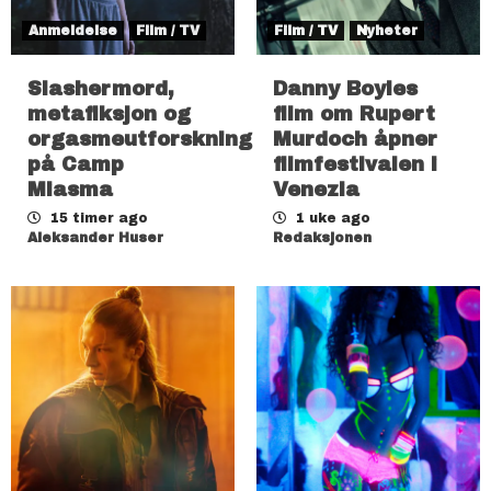
Anmeldelse
Film / TV
Film / TV
Nyheter
Slashermord,
Danny Boyles
metafiksjon og
film om Rupert
orgasmeutforskning
Murdoch åpner
på Camp
filmfestivalen i
Miasma
Venezia
15 timer ago
1 uke ago
Aleksander Huser
Redaksjonen