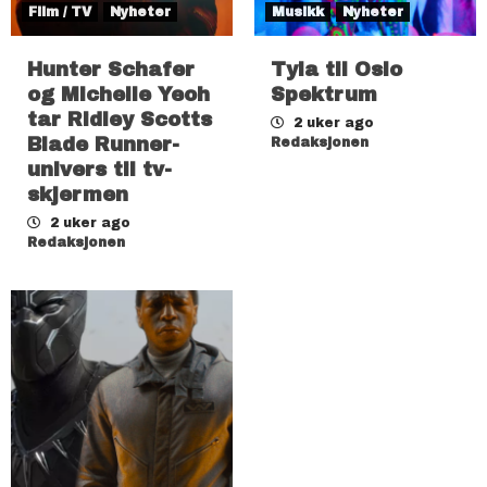
Film / TV
Nyheter
Musikk
Nyheter
Hunter Schafer
Tyla til Oslo
og Michelle Yeoh
Spektrum
tar Ridley Scotts
2 uker ago
Blade Runner-
Redaksjonen
univers til tv-
skjermen
2 uker ago
Redaksjonen