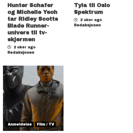
Hunter Schafer
Tyla til Oslo
og Michelle Yeoh
Spektrum
tar Ridley Scotts
2 uker ago
Blade Runner-
Redaksjonen
univers til tv-
skjermen
2 uker ago
Redaksjonen
Anmeldelse
Film / TV