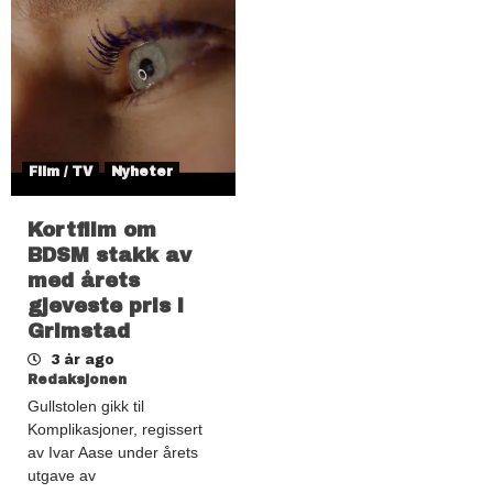
Film / TV
Nyheter
Kortfilm om
BDSM stakk av
med årets
gjeveste pris i
Grimstad
3 år ago
Redaksjonen
Gullstolen gikk til
Komplikasjoner, regissert
av Ivar Aase under årets
utgave av