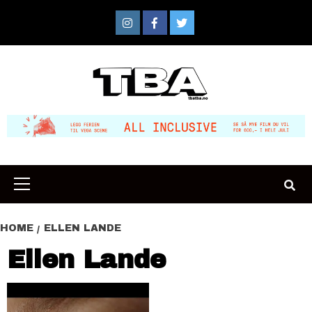
Skip
to
Instagram
Facebook
Twitter
content
Primary
Menu
HOME
ELLEN LANDE
Ellen Lande