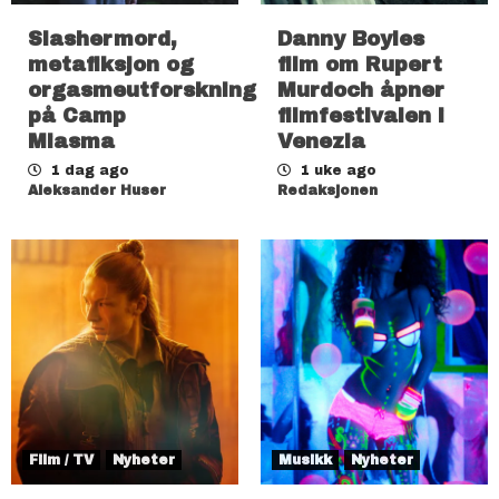
Slashermord,
Danny Boyles
metafiksjon og
film om Rupert
orgasmeutforskning
Murdoch åpner
på Camp
filmfestivalen i
Miasma
Venezia
1 dag ago
1 uke ago
Aleksander Huser
Redaksjonen
Film / TV
Nyheter
Musikk
Nyheter