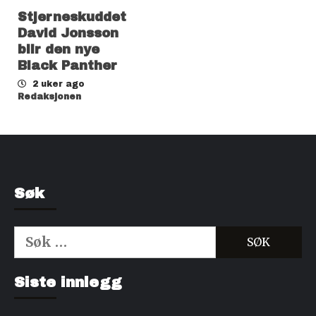
Stjerneskuddet
David Jonsson
blir den nye
Black Panther
2 uker ago
Redaksjonen
Søk
Søk
etter:
Kjøp Cialis 20mg
Kjøpe Viagra reseptfri
Siste innlegg