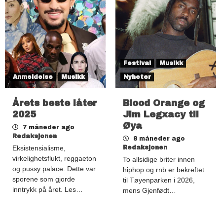
Festival
Musikk
Anmeldelse
Musikk
Nyheter
Årets beste låter
Blood Orange og
2025
Jim Legxacy til
Øya
7 måneder ago
Redaksjonen
8 måneder ago
Eksistensialisme,
Redaksjonen
virkelighetsflukt, reggaeton
To allsidige briter innen
og pussy palace: Dette var
hiphop og rnb er bekreftet
sporene som gjorde
til Tøyenparken i 2026,
inntrykk på året. Les…
mens Gjenfødt…