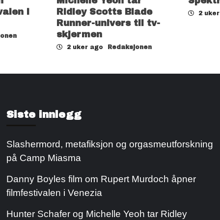
h
Michelle Yeoh tar
Spekt
valen i
Ridley Scotts Blade
2 uke
Runner-univers til tv-
skjermen
jonen
2 uker ago
Redaksjonen
Siste innlegg
Slashermord, metafiksjon og orgasmeutforskning
på Camp Miasma
Danny Boyles film om Rupert Murdoch åpner
filmfestivalen i Venezia
Hunter Schafer og Michelle Yeoh tar Ridley