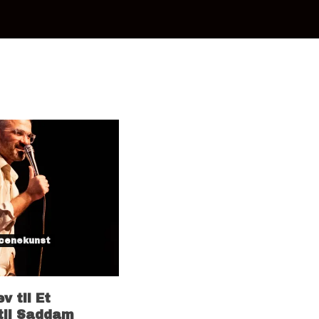
cenekunst
v til Et
til Saddam