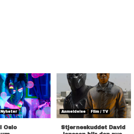
Nyheter
Anmeldelse
Film / TV
il Oslo
Stjerneskuddet David