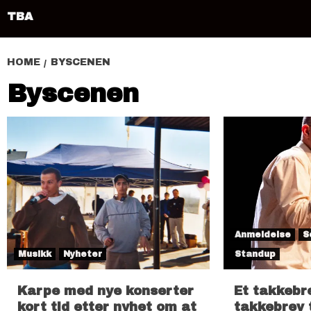
TBA
HOME
BYSCENEN
Byscenen
Anmeldelse
S
Musikk
Nyheter
Standup
Karpe med nye konserter
Et takkebre
kort tid etter nyhet om at
takkebrev 