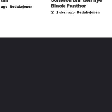
rum
Jonsson blir den nye
Black Panther
r ago
Redaksjonen
2 uker ago
Redaksjonen