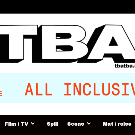
Film / TV
Spill
Scene
Mat / reise