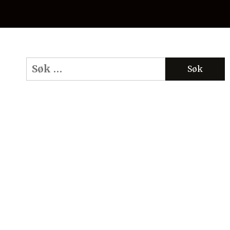
Søk
etter: