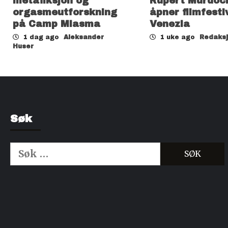
metafiksjon og
Rupert Murdoc
orgasmeutforskning
åpner filmfesti
på Camp Miasma
Venezia
1 dag ago
Aleksander
1 uke ago
Redaks
Huser
Søk
Søk
etter:
Kjøp Cialis 20mg
Kjøpe Viagra reseptfri