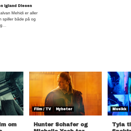
n Igland Diesen
van Mehidi er aller
 spiller både på og
 og…
Film / TV
Nyheter
Musikk
ilm om
Hunter Schafer og
Tyla t