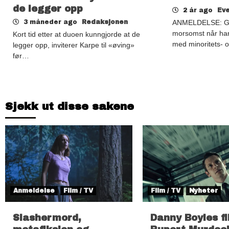
de legger opp
2 år ago
Eve
3 måneder ago
Redaksjonen
ANMELDELSE: Gal
morsomst når han
Kort tid etter at duoen kunngjorde at de
med minoritets-
legger opp, inviterer Karpe til «øving»
før…
Sjekk ut disse sakene
Anmeldelse
Film / TV
Film / TV
Nyheter
Slashermord,
Danny Boyles f