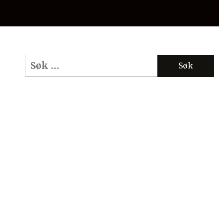
Søk
etter: