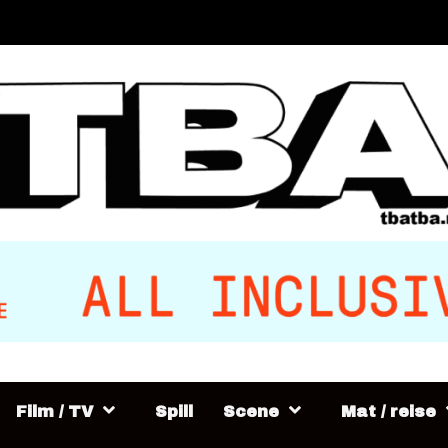
Film / TV
Spill
Scene
Mat / reise