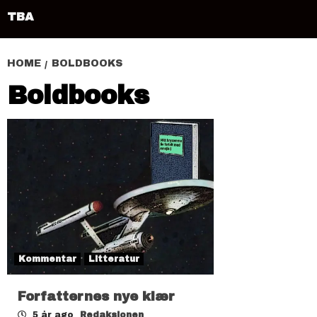
TBA
HOME
BOLDBOOKS
Boldbooks
Kommentar
Litteratur
Forfatternes nye klær
5 år ago
Redaksjonen