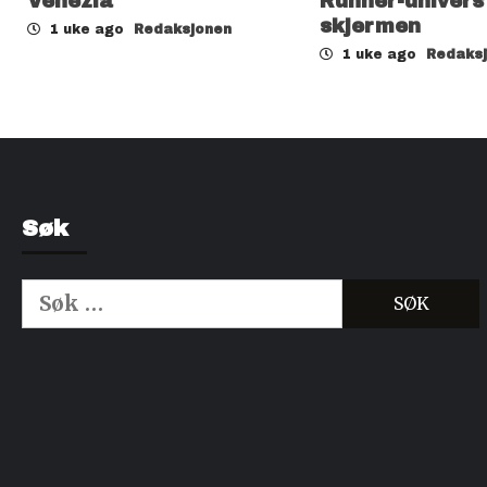
Venezia
Runner-univers t
skjermen
1 uke ago
Redaksjonen
1 uke ago
Redaks
Søk
Søk
etter:
Kjøp Cialis 20mg
Kjøpe Viagra reseptfri