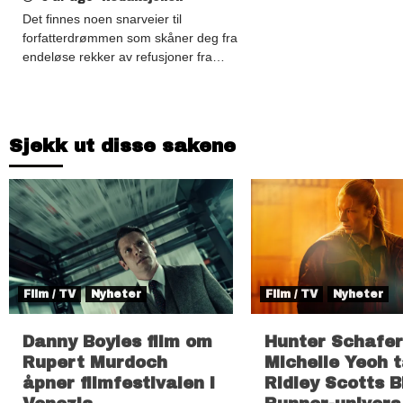
Det finnes noen snarveier til
forfatterdrømmen som skåner deg fra
endeløse rekker av refusjoner fra…
Sjekk ut disse sakene
Film / TV
Nyheter
Film / TV
Nyheter
Danny Boyles film om
Hunter Schafer
Rupert Murdoch
Michelle Yeoh t
åpner filmfestivalen i
Ridley Scotts B