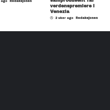
samprodusent får
r ago
Redaksjonen
verdenspremiere i
Venezia
2 uker ago
Redaksjonen