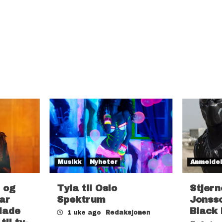
Musikk
Nyheter
Anmelde
 og
Tyla til Oslo
Stjern
ar
Spektrum
Jonsso
lade
Black
1 uke ago
Redaksjonen