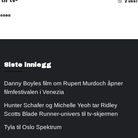
il tv-
2 uke
jonen
Siste innlegg
Danny Boyles film om Rupert Murdoch åpner
filmfestivalen i Venezia
Hunter Schafer og Michelle Yeoh tar Ridley
Scotts Blade Runner-univers til tv-skjermen
Tyla til Oslo Spektrum