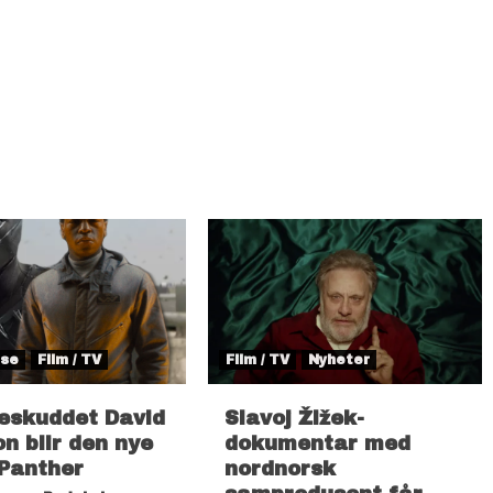
lse
Film / TV
Film / TV
Nyheter
eskuddet David
Slavoj Žižek-
n blir den nye
dokumentar med
 Panther
nordnorsk