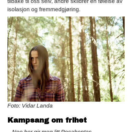
tilbake til oss selv, andre skildrer en følelse av
isolasjon og fremmedgjøring.
Foto: Vidar Landa
Kampsang om frihet
– Noe her gir meg litt Pocahontas