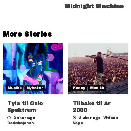
Midnight Machine
More Stories
Musikk
Nyheter
Essay
Musikk
Tyla til Oslo
Tilbake til år
Spektrum
2000
2 uker ago
2 uker ago
Viviana
Redaksjonen
Vega