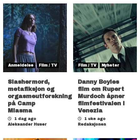
Anmeldelse
Film / TV
Film / TV
Nyheter
Slashermord,
Danny Boyles
metafiksjon og
film om Rupert
orgasmeutforskning
Murdoch åpner
på Camp
filmfestivalen i
Miasma
Venezia
1 dag ago
1 uke ago
Aleksander Huser
Redaksjonen