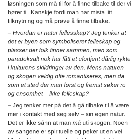
løsningen som må til for å finne tilbake til der vi
hører til. Kanskje fordi man har mista litt
tilknytning og må prøve å finne tilbake.
– Hvordan er natur fellesskap? Jeg tenker at
det er byen som symboliserer felleskap og
plasser der folk finner sammen, men som
paradoksalt nok har f
å
tt et ufortjent d
å
rlig rykte
i kulturens skildringer av den. Mens naturen
og skogen veldig ofte romantiseres, men da
som et sted der man f
ø
rst og fremst s
ø
ker ro
og ensomhet – ikke felleskap?
– Jeg tenker mer på det å gå tilbake til å være
mer i kontakt med seg selv – sin egen natur.
Det er ikke sånn at man
må
uti skogen. Noen
av sangene er spirituelle og peker ut en vei