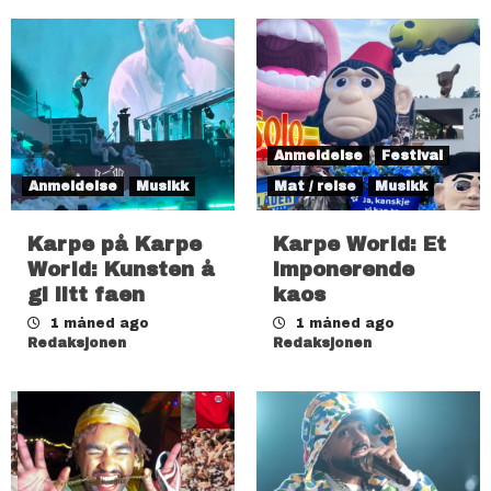
Anmeldelse
Festival
Anmeldelse
Musikk
Mat / reise
Musikk
Karpe på Karpe
Karpe World: Et
World: Kunsten å
imponerende
gi litt faen
kaos
1 måned ago
1 måned ago
Redaksjonen
Redaksjonen