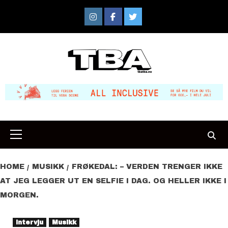
Skip
to
Instagram
Facebook
Twitter
content
Primary
Menu
HOME
MUSIKK
FRØKEDAL: – VERDEN TRENGER IKKE
AT JEG LEGGER UT EN SELFIE I DAG. OG HELLER IKKE I
MORGEN.
Intervju
Musikk