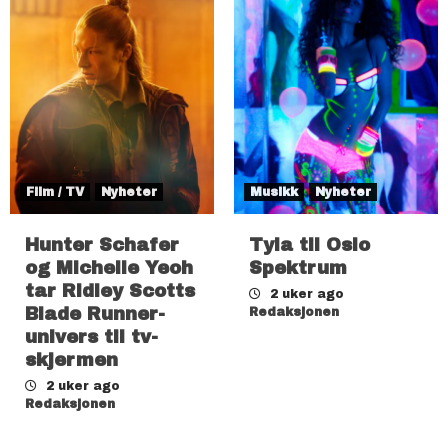
Film / TV
Nyheter
Musikk
Nyheter
Hunter Schafer
Tyla til Oslo
og Michelle Yeoh
Spektrum
tar Ridley Scotts
2 uker ago
Blade Runner-
Redaksjonen
univers til tv-
skjermen
2 uker ago
Redaksjonen