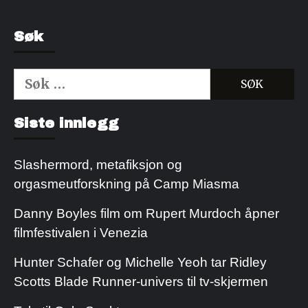
Søk
Søk
etter:
Kjøp Cialis 20mg
Kjøpe Viagra reseptfri
Siste innlegg
Slashermord, metafiksjon og
orgasmeutforskning på Camp Miasma
Danny Boyles film om Rupert Murdoch åpner
filmfestivalen i Venezia
Hunter Schafer og Michelle Yeoh tar Ridley
Scotts Blade Runner-univers til tv-skjermen