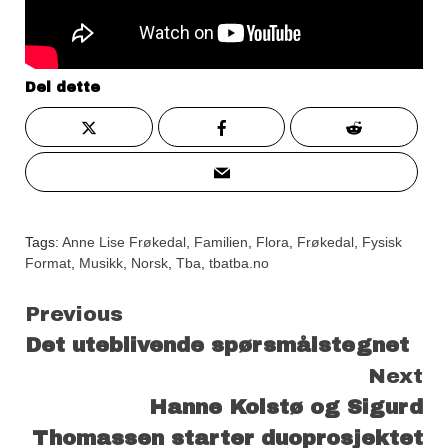
Del dette
Tags:
Anne Lise Frøkedal
,
Familien
,
Flora
,
Frøkedal
,
Fysisk
Format
,
Musikk
,
Norsk
,
Tba
,
tbatba.no
Continue
Previous
Det uteblivende spørsmålstegnet
Reading
Next
Hanne Kolstø og Sigurd
Thomassen starter duoprosjektet