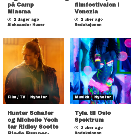
på Camp
filmfestivalen i
Miasma
Venezia
2 dager ago
2 uker ago
Aleksander Huser
Redaksjonen
Film / TV
Nyheter
Musikk
Nyheter
Hunter Schafer
Tyla til Oslo
og Michelle Yeoh
Spektrum
tar Ridley Scotts
2 uker ago
Blade Runner-
Redaksjonen