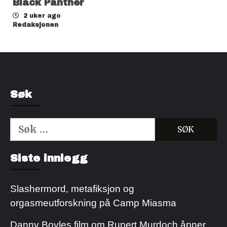
Black Panther
2 uker ago
Redaksjonen
Søk
Søk
etter:
Kjøp Cialis 20mg
Kjøpe Viagra reseptfri
Siste innlegg
Slashermord, metafiksjon og
orgasmeutforskning på Camp Miasma
Danny Boyles film om Rupert Murdoch åpner