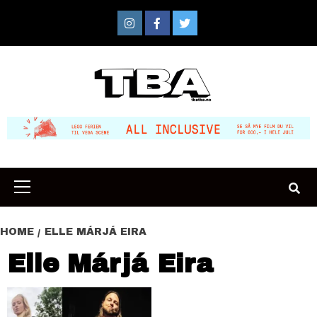
Skip
to
Instagram
Facebook
Twitter
content
Primary
Menu
HOME
ELLE MÁRJÁ EIRA
Elle Márjá Eira