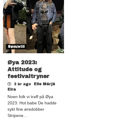
Søm/stil
Øya 2023:
Attitude og
festivaltryner
3 år ago
Elle Márjá
Eira
Noen folk vi traff på Øya
2023: Hot babe De hadde
sykt fine øredobber
Stripene…