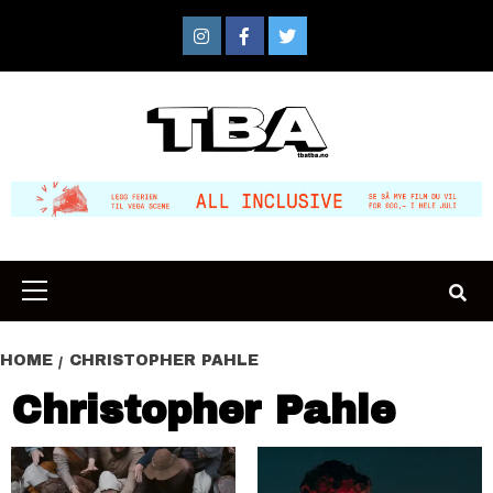
Skip
to
Instagram
Facebook
Twitter
content
Primary
Menu
HOME
CHRISTOPHER PAHLE
Christopher Pahle