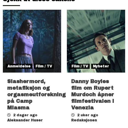
Anmeldelse
Film / TV
Film / TV
Nyheter
Slashermord,
Danny Boyles
metafiksjon og
film om Rupert
orgasmeutforskning
Murdoch åpner
på Camp
filmfestivalen i
Miasma
Venezia
2 dager ago
2 uker ago
Aleksander Huser
Redaksjonen