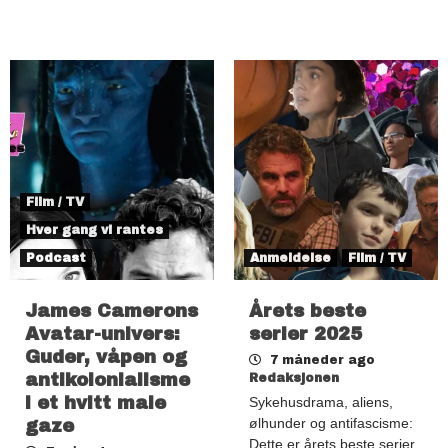
Film / TV
Hver gang vi rantes
Podcast
Anmeldelse
Film / TV
James Camerons
Årets beste
Avatar-univers:
serier 2025
Guder, våpen og
7 måneder ago
antikolonialisme
Redaksjonen
i et hvitt male
Sykehusdrama, aliens,
ølhunder og antifascisme:
gaze
Dette er årets beste serier.