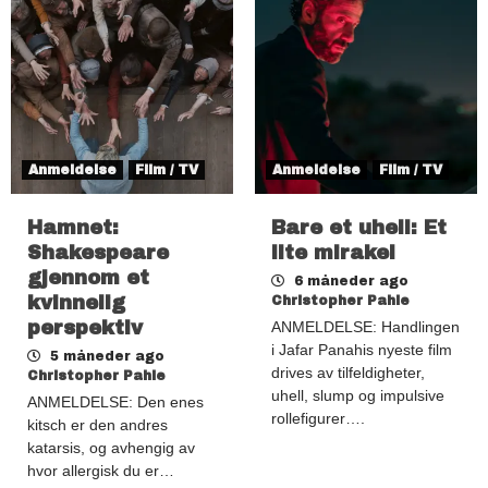
Anmeldelse
Film / TV
Anmeldelse
Film / TV
Hamnet:
Bare et uhell: Et
Shakespeare
lite mirakel
gjennom et
6 måneder ago
kvinnelig
Christopher Pahle
perspektiv
ANMELDELSE: Handlingen
i Jafar Panahis nyeste film
5 måneder ago
drives av tilfeldigheter,
Christopher Pahle
uhell, slump og impulsive
ANMELDELSE: Den enes
rollefigurer….
kitsch er den andres
katarsis, og avhengig av
hvor allergisk du er…