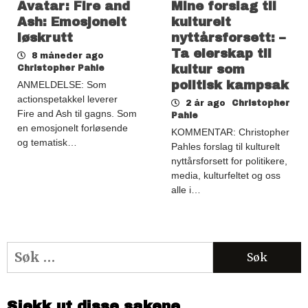
Avatar: Fire and
Mine forslag til
Ash: Emosjonelt
kulturelt
løskrutt
nyttårsforsett: –
Ta eierskap til
8 måneder ago
kultur som
Christopher Pahle
politisk kampsak
ANMELDELSE: Som
actionspetakkel leverer
2 år ago
Christopher
Fire and Ash til gagns. Som
Pahle
en emosjonelt forløsende
KOMMENTAR: Christopher
og tematisk…
Pahles forslag til kulturelt
nyttårsforsett for politikere,
media, kulturfeltet og oss
alle i…
Søk
etter:
Sjekk ut disse sakene