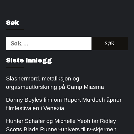
Søk
Søk
etter:
Kjøp Cialis 20mg
Kjøpe Viagra reseptfri
Siste innlegg
Slashermord, metafiksjon og
orgasmeutforskning på Camp Miasma
Danny Boyles film om Rupert Murdoch åpner
filmfestivalen i Venezia
Hunter Schafer og Michelle Yeoh tar Ridley
Scotts Blade Runner-univers til tv-skjermen