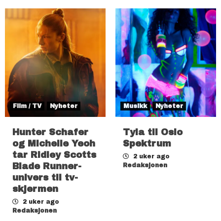
Film / TV
Nyheter
Musikk
Nyheter
Hunter Schafer
Tyla til Oslo
og Michelle Yeoh
Spektrum
tar Ridley Scotts
2 uker ago
Blade Runner-
Redaksjonen
univers til tv-
skjermen
2 uker ago
Redaksjonen