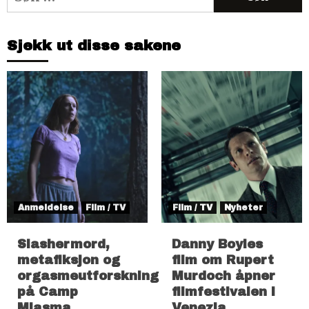
etter:
Sjekk ut disse sakene
Anmeldelse
Film / TV
Film / TV
Nyheter
Slashermord,
Danny Boyles
metafiksjon og
film om Rupert
orgasmeutforskning
Murdoch åpner
på Camp
filmfestivalen i
Miasma
Venezia