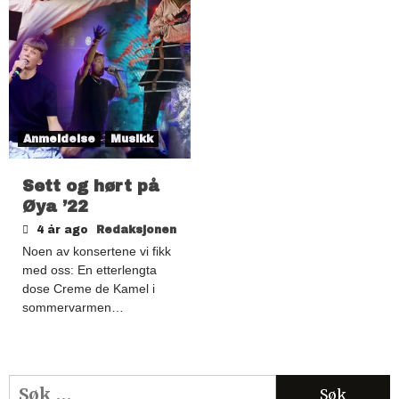
Anmeldelse
Musikk
Sett og hørt på
Øya ’22
4 år ago
Redaksjonen
Noen av konsertene vi fikk
med oss: En etterlengta
dose Creme de Kamel i
sommervarmen…
Søk