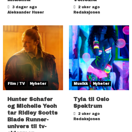
3 dager ago
2 uker ago
Aleksander Huser
Redaksjonen
Film / TV
Nyheter
Musikk
Nyheter
Hunter Schafer
Tyla til Oslo
og Michelle Yeoh
Spektrum
tar Ridley Scotts
2 uker ago
Blade Runner-
Redaksjonen
univers til tv-