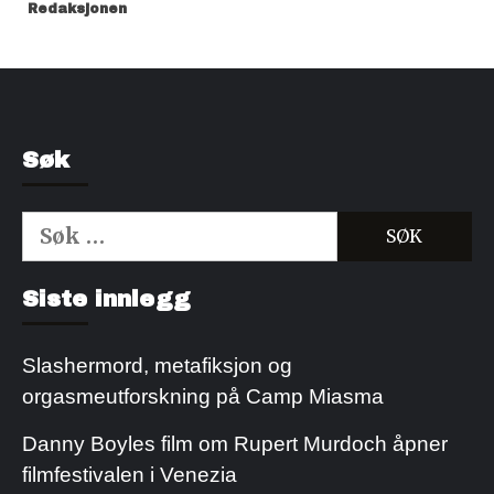
Redaksjonen
Søk
Søk
etter:
Kjøp Cialis 20mg
Kjøpe Viagra reseptfri
Siste innlegg
Slashermord, metafiksjon og
orgasmeutforskning på Camp Miasma
Danny Boyles film om Rupert Murdoch åpner
filmfestivalen i Venezia