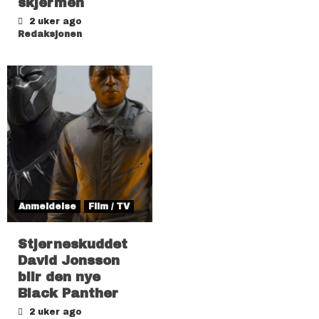
skjermen
2 uker ago
Redaksjonen
Anmeldelse
Film / TV
Stjerneskuddet
David Jonsson
blir den nye
Black Panther
2 uker ago