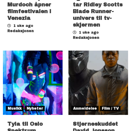
Murdoch åpner
tar Ridley Scotts
filmfestivalen i
Blade Runner-
Venezia
univers til tv-
skjermen
1 uke ago
Redaksjonen
1 uke ago
Redaksjonen
Musikk
Nyheter
Anmeldelse
Film / TV
Tyla til Oslo
Stjerneskuddet
Spektrum
David Jonsson