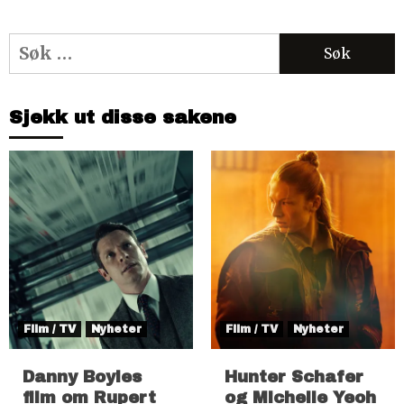
Søk
etter:
Sjekk ut disse sakene
Film / TV
Nyheter
Film / TV
Nyheter
Danny Boyles
Hunter Schafer
film om Rupert
og Michelle Yeoh