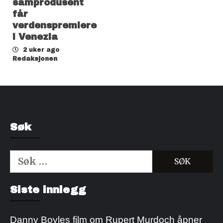
samprodusent
får
verdenspremiere
i Venezia
2 uker ago
Redaksjonen
Søk
Søk
etter:
Kjøp Cialis 20mg
Kjøpe Viagra reseptfri
Siste innlegg
Danny Boyles film om Rupert Murdoch åpner