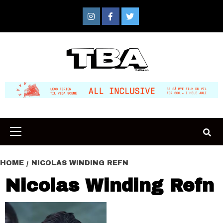
Skip
to
Instagram
Facebook
Twitter
content
Primary
Menu
HOME
NICOLAS WINDING REFN
Nicolas Winding Refn