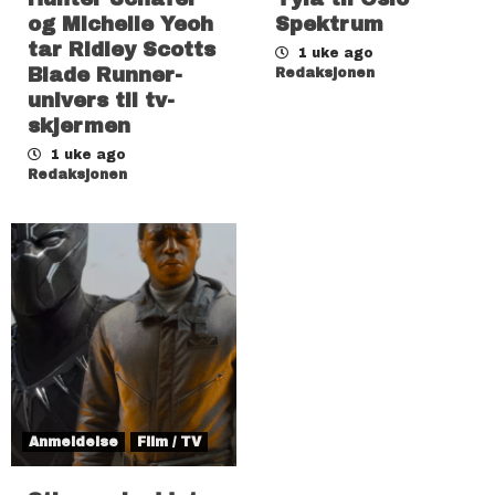
og Michelle Yeoh
Spektrum
tar Ridley Scotts
1 uke ago
Blade Runner-
Redaksjonen
univers til tv-
skjermen
1 uke ago
Redaksjonen
Anmeldelse
Film / TV