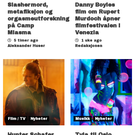
Slashermord,
Danny Boyles
metafiksjon og
film om Rupert
orgasmeutforskning
Murdoch åpner
på Camp
filmfestivalen i
Miasma
Venezia
5 timer ago
1 uke ago
Aleksander Huser
Redaksjonen
Film / TV
Nyheter
Musikk
Nyheter
Hunter Schafer
Tyla til Oslo