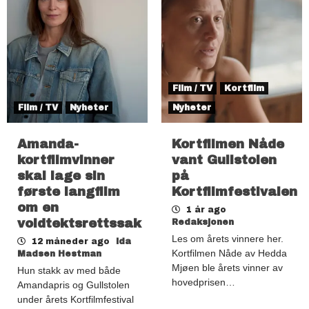
Film / TV
Kortfilm
Film / TV
Nyheter
Nyheter
Amanda-
Kortfilmen Nåde
kortfilmvinner
vant Gullstolen
skal lage sin
på
første langfilm
Kortfilmfestivalen
om en
1 år ago
voldtektsrettssak
Redaksjonen
Les om årets vinnere her.
12 måneder ago
Ida
Kortfilmen Nåde av Hedda
Madsen Hestman
Mjøen ble årets vinner av
Hun stakk av med både
hovedprisen…
Amandapris og Gullstolen
under årets Kortfilmfestival