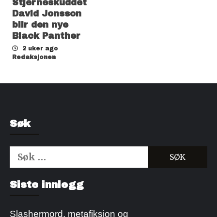
Stjerneskuddet
David Jonsson
blir den nye
Black Panther
2 uker ago
Redaksjonen
Søk
Søk
etter:
Kjøp Cialis 20mg
Kjøpe Viagra reseptfri
Siste innlegg
Slashermord, metafiksjon og