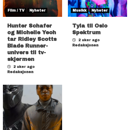
Film / TV
Nyheter
Musikk
Nyheter
Hunter Schafer
Tyla til Oslo
og Michelle Yeoh
Spektrum
tar Ridley Scotts
2 uker ago
Blade Runner-
Redaksjonen
univers til tv-
skjermen
2 uker ago
Redaksjonen