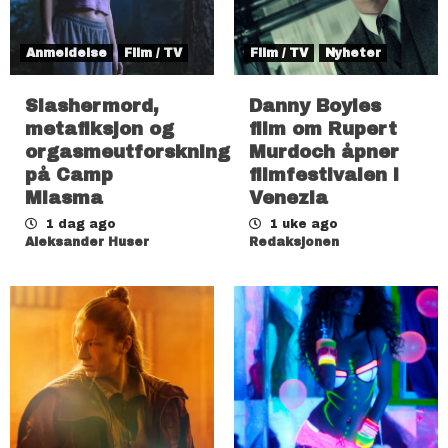
Anmeldelse
Film / TV
Film / TV
Nyheter
Slashermord,
Danny Boyles
metafiksjon og
film om Rupert
orgasmeutforskning
Murdoch åpner
på Camp
filmfestivalen i
Miasma
Venezia
1 dag ago
1 uke ago
Aleksander Huser
Redaksjonen