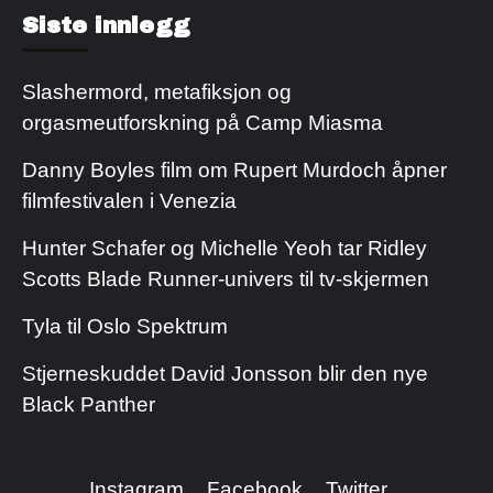
Kjøp Cialis 20mg
Kjøpe Viagra reseptfri
Siste innlegg
Slashermord, metafiksjon og
orgasmeutforskning på Camp Miasma
Danny Boyles film om Rupert Murdoch åpner
filmfestivalen i Venezia
Hunter Schafer og Michelle Yeoh tar Ridley
Scotts Blade Runner-univers til tv-skjermen
Tyla til Oslo Spektrum
Stjerneskuddet David Jonsson blir den nye
Black Panther
Instagram
Facebook
Twitter