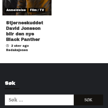
Anmeldelse
Film / TV
Stjerneskuddet
David Jonsson
blir den nye
Black Panther
2 uker ago
Redaksjonen
Søk
Søk
etter: