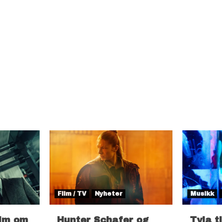
Film / TV
Nyheter
Musikk
ilm om
Hunter Schafer og
Tyla t