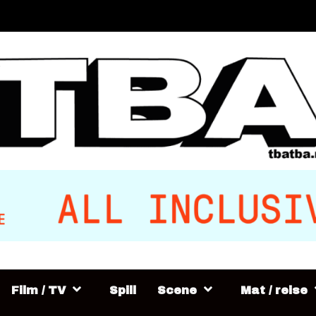
Film / TV
Spill
Scene
Mat / reise