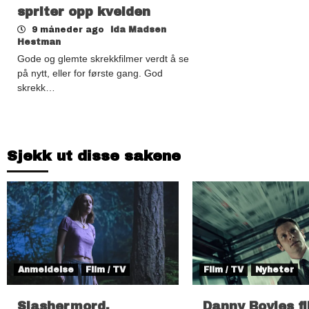
spriter opp kvelden
9 måneder ago
Ida Madsen
Hestman
Gode og glemte skrekkfilmer verdt å se
på nytt, eller for første gang. God
skrekk…
Sjekk ut disse sakene
Anmeldelse
Film / TV
Film / TV
Nyheter
Slashermord,
Danny Boyles f