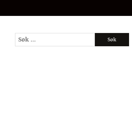
Søk
etter: