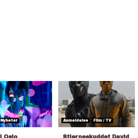
Nyheter
Anmeldelse
Film / TV
il Oslo
Stjerneskuddet David