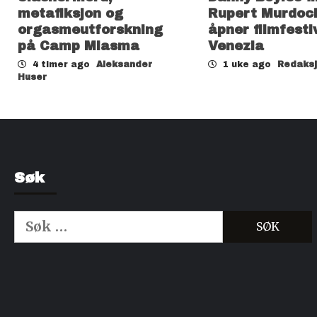
metafiksjon og
Rupert Murdoc
orgasmeutforskning
åpner filmfesti
på Camp Miasma
Venezia
4 timer ago
Aleksander
1 uke ago
Redaks
Huser
Søk
Søk
etter:
Kjøp Cialis 20mg
Kjøpe Viagra reseptfri