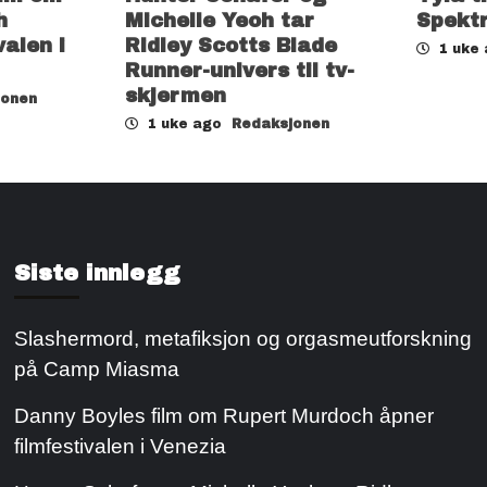
h
Michelle Yeoh tar
Spekt
valen i
Ridley Scotts Blade
1 uke
Runner-univers til tv-
skjermen
jonen
1 uke ago
Redaksjonen
Siste innlegg
Slashermord, metafiksjon og orgasmeutforskning
på Camp Miasma
Danny Boyles film om Rupert Murdoch åpner
filmfestivalen i Venezia