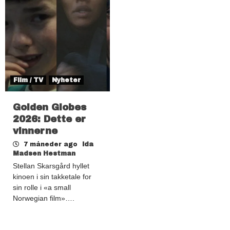
Film / TV
Nyheter
Golden Globes
2026: Dette er
vinnerne
7 måneder ago
Ida
Madsen Hestman
Stellan Skarsgård hyllet
kinoen i sin takketale for
sin rolle i «a small
Norwegian film»….