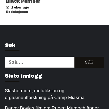
Black Panther
2 uker ago
Redaksjonen
Søk
Søk
etter:
Kjøp Cialis 20mg
Kjøpe Viagra reseptfri
Siste innlegg
Slashermord, metafiksjon og
orgasmeutforskning på Camp Miasma
Danny Boyles film om Rupert Murdoch åpner