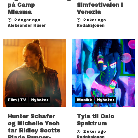
på Camp
filmfestivalen i
Miasma
Venezia
2 dager ago
2 uker ago
Aleksander Huser
Redaksjonen
Film / TV
Nyheter
Musikk
Nyheter
Hunter Schafer
Tyla til Oslo
og Michelle Yeoh
Spektrum
tar Ridley Scotts
2 uker ago
Blade Runner-
Redaksjonen