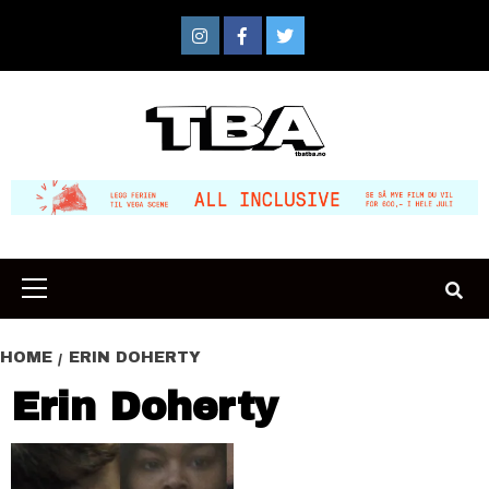
Skip
to
Instagram
Facebook
Twitter
content
Primary
Menu
HOME
ERIN DOHERTY
Erin Doherty