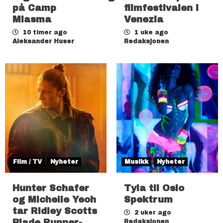
på Camp
filmfestivalen i
Miasma
Venezia
10 timer ago
1 uke ago
Aleksander Huser
Redaksjonen
Film / TV
Nyheter
Musikk
Nyheter
Hunter Schafer
Tyla til Oslo
og Michelle Yeoh
Spektrum
tar Ridley Scotts
2 uker ago
Blade Runner-
Redaksjonen