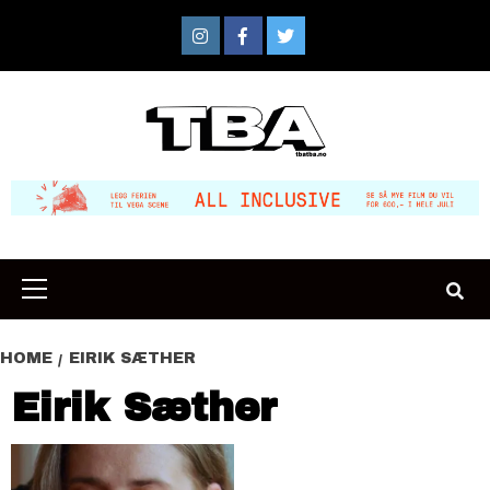
Skip
to
Instagram
Facebook
Twitter
content
Primary
Menu
HOME
EIRIK SÆTHER
Eirik Sæther