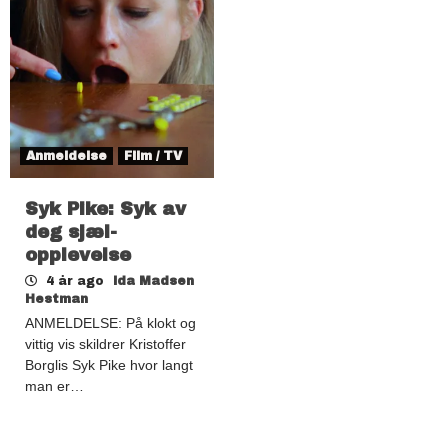
Anmeldelse
Film / TV
Syk Pike: Syk av
deg sjæl-
opplevelse
4 år ago
Ida Madsen
Hestman
ANMELDELSE: På klokt og
vittig vis skildrer Kristoffer
Borglis Syk Pike hvor langt
man er…