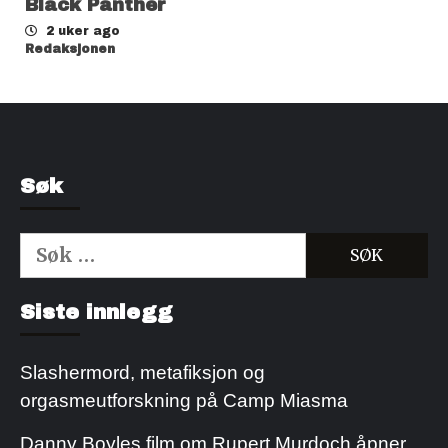
Black Panther
2 uker ago
Redaksjonen
Søk
Søk
etter:
Kjøp Cialis 20mg
Kjøpe Viagra reseptfri
Siste innlegg
Slashermord, metafiksjon og
orgasmeutforskning på Camp Miasma
Danny Boyles film om Rupert Murdoch åpner