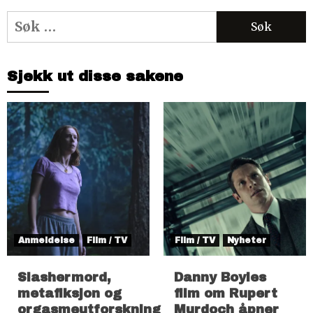
Søk
etter:
Sjekk ut disse sakene
Anmeldelse
Film / TV
Film / TV
Nyheter
Slashermord,
Danny Boyles
metafiksjon og
film om Rupert
orgasmeutforskning
Murdoch åpner