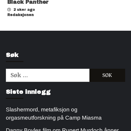
Black Panther
2 uker ago
Redaksjonen
Søk
Søk
etter:
Kjøp Cialis 20mg
Kjøpe Viagra reseptfri
Siste innlegg
Slashermord, metafiksjon og
orgasmeutforskning på Camp Miasma
Danny Boyles film om Rupert Murdoch åpner