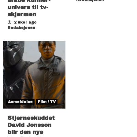
Blade Runner-
univers til tv-
skjermen
2 uker ago
Redaksjonen
Anmeldelse
Film / TV
Stjerneskuddet
David Jonsson
blir den nye