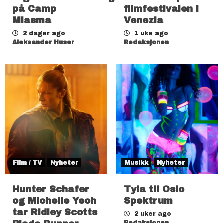
på Camp
filmfestivalen i
Miasma
Venezia
2 dager ago
1 uke ago
Aleksander Huser
Redaksjonen
Film / TV
Nyheter
Musikk
Nyheter
Hunter Schafer
Tyla til Oslo
og Michelle Yeoh
Spektrum
tar Ridley Scotts
2 uker ago
Redaksjonen