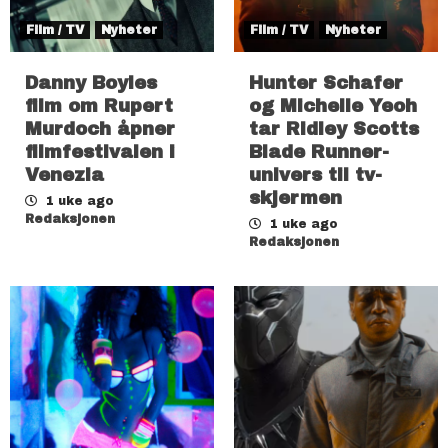
Film / TV
Nyheter
Film / TV
Nyheter
Danny Boyles
Hunter Schafer
film om Rupert
og Michelle Yeoh
Murdoch åpner
tar Ridley Scotts
filmfestivalen i
Blade Runner-
Venezia
univers til tv-
skjermen
1 uke ago
Redaksjonen
1 uke ago
Redaksjonen