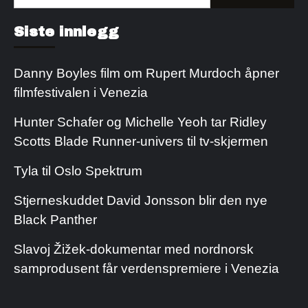
etter:
Kjøp Cialis 20mg
Kjøpe Viagra reseptfri
Siste innlegg
Danny Boyles film om Rupert Murdoch åpner
filmfestivalen i Venezia
Hunter Schafer og Michelle Yeoh tar Ridley
Scotts Blade Runner-univers til tv-skjermen
Tyla til Oslo Spektrum
Stjerneskuddet David Jonsson blir den nye
Black Panther
Slavoj Žižek-dokumentar med nordnorsk
samprodusent får verdenspremiere i Venezia