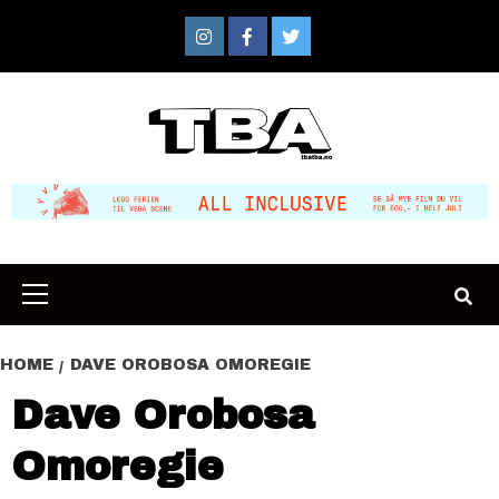
Skip
to
Instagram
Facebook
Twitter
content
Primary
Menu
HOME
DAVE OROBOSA OMOREGIE
Dave Orobosa
Omoregie