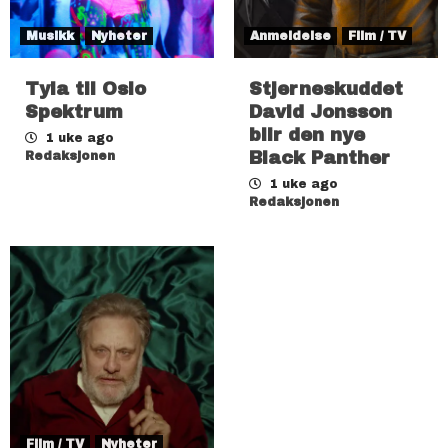
Musikk
Nyheter
Anmeldelse
Film / TV
Tyla til Oslo
Stjerneskuddet
Spektrum
David Jonsson
blir den nye
1 uke ago
Black Panther
Redaksjonen
1 uke ago
Redaksjonen
Film / TV
Nyheter