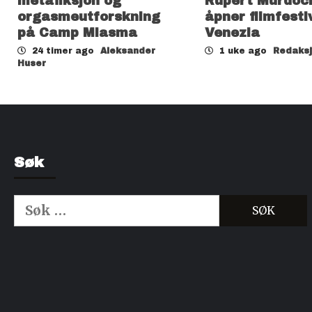
metafiksjon og
Rupert Murdoc
orgasmeutforskning
åpner filmfesti
på Camp Miasma
Venezia
24 timer ago
Aleksander
1 uke ago
Redaks
Huser
Søk
Søk
etter:
Kjøp Cialis 20mg
Kjøpe Viagra reseptfri