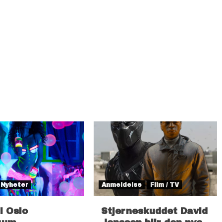
Nyheter
Anmeldelse
Film / TV
il Oslo
Stjerneskuddet David