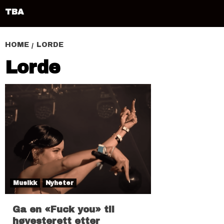
TBA
HOME
LORDE
Lorde
Musikk
Nyheter
Ga en «Fuck you» til
høyesterett etter