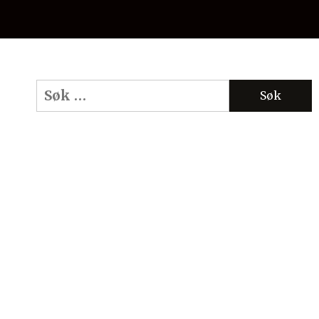
Søk
etter: