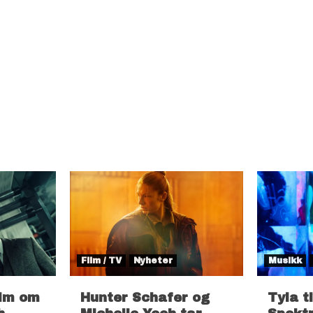
Film / TV
Nyheter
Musikk
ilm om
Hunter Schafer og
Tyla t