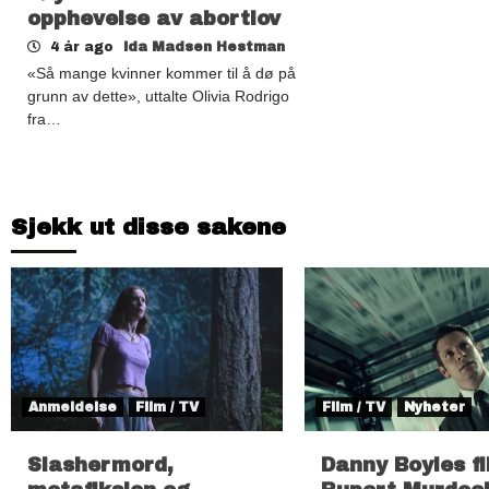
opphevelse av abortlov
4 år ago
Ida Madsen Hestman
«Så mange kvinner kommer til å dø på
grunn av dette», uttalte Olivia Rodrigo
fra…
Sjekk ut disse sakene
Anmeldelse
Film / TV
Film / TV
Nyheter
Slashermord,
Danny Boyles f