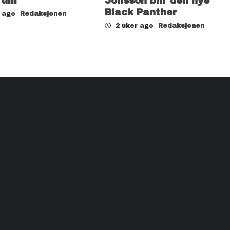
rum
Jonsson blir den nye
Black Panther
r ago
Redaksjonen
2 uker ago
Redaksjonen