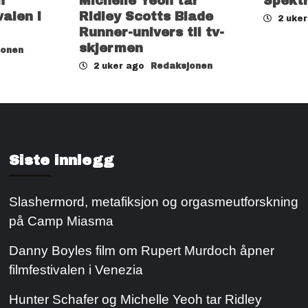
h
Michelle Yeoh tar
Spekt
valen i
Ridley Scotts Blade
2 uke
Runner-univers til tv-
skjermen
jonen
2 uker ago
Redaksjonen
Siste innlegg
Slashermord, metafiksjon og orgasmeutforskning
på Camp Miasma
Danny Boyles film om Rupert Murdoch åpner
filmfestivalen i Venezia
Hunter Schafer og Michelle Yeoh tar Ridley