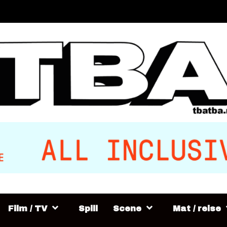
Film / TV
Spill
Scene
Mat / reise