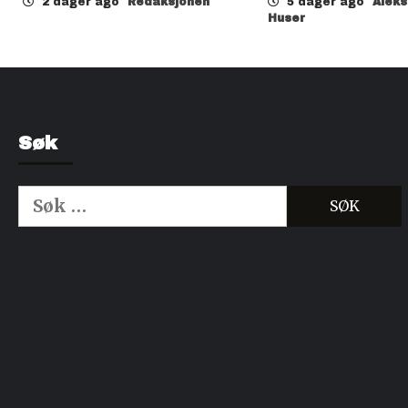
2 dager ago
Redaksjonen
5 dager ago
Alek
Huser
Søk
Søk
etter:
Kjøp Cialis 20mg
Kjøpe Viagra reseptfri