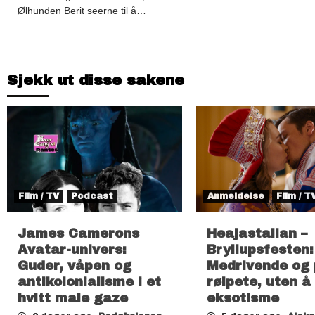
Ølhunden Berit seerne til å…
Sjekk ut disse sakene
Film / TV
Podcast
Anmeldelse
Film / T
James Camerons
Heajastallan –
Avatar-univers:
Bryllupsfesten:
Guder, våpen og
Medrivende og
antikolonialisme i et
rølpete, uten å 
hvitt male gaze
eksotisme