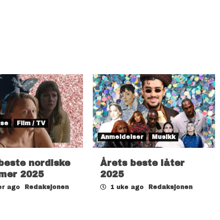
lse
Film / TV
Anmeldelser
Musikk
beste nordiske
Årets beste låter
lmer 2025
2025
er ago
Redaksjonen
1 uke ago
Redaksjonen