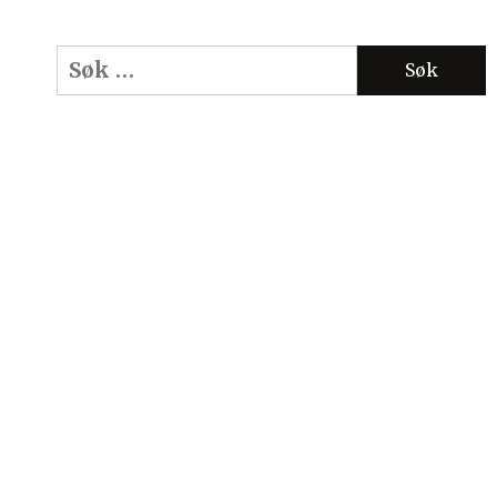
Søk
etter: