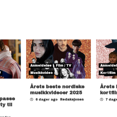
Anmeldelse
Film / TV
Anmelde
V
Musikkvideo
Kortfilm
Årets beste nordiske
Årets 
musikkvideoer 2025
kortfi
 passe
6 dager ago
Redaksjonen
7 dag
ty til