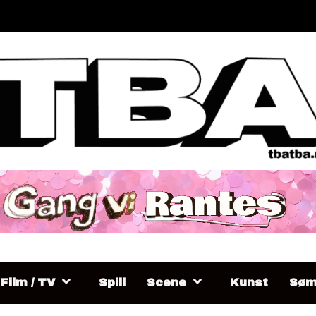
Film / TV
Spill
Scene
Kunst
Søm 