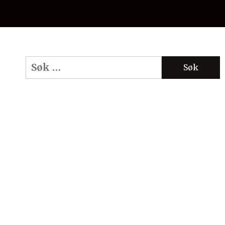
Søk
etter: