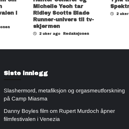
h
Michelle Yeoh tar
Spekt
valen i
Ridley Scotts Blade
2 uke
Runner-univers til tv-
skjermen
jonen
2 uker ago
Redaksjonen
Siste innlegg
Slashermord, metafiksjon og orgasmeutforskning
på Camp Miasma
Danny Boyles film om Rupert Murdoch åpner
filmfestivalen i Venezia