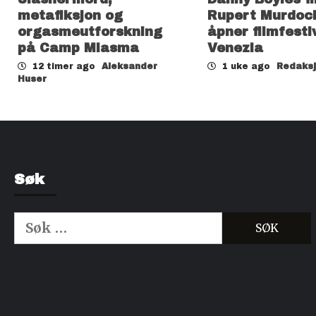
metafiksjon og
Rupert Murdoc
orgasmeutforskning
åpner filmfesti
på Camp Miasma
Venezia
12 timer ago
Aleksander
1 uke ago
Redaks
Huser
Søk
Søk
etter:
Kjøp Cialis 20mg
Kjøpe Viagra reseptfri