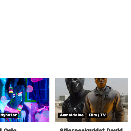
Nyheter
Anmeldelse
Film / TV
il Oslo
Stjerneskuddet David