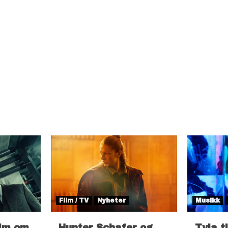
Film / TV
Nyheter
Musikk
ilm om
Hunter Schafer og
Tyla t