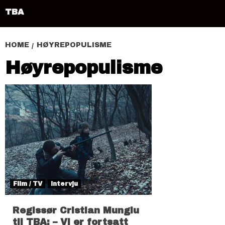
TBA
HOME
HØYREPOPULISME
Høyrepopulisme
Film / TV
Intervju
Regissør Cristian Mungiu
til TBA: – Vi er fortsatt