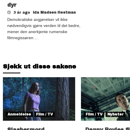
dyr
3 år ago
Ida Madsen Hestman
Demokratiske avgjørelser vil ikke
nødvendigvis gjøre verden til det bedre,
mener den anerkjente rumenske
filmregissøren….
Sjekk ut disse sakene
Anmeldelse
Film / TV
Film / TV
Nyheter
Slashermord,
Danny Boyles f