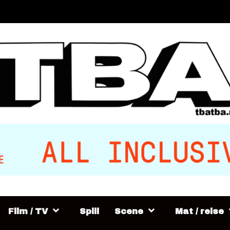
Film / TV
Spill
Scene
Mat / reise