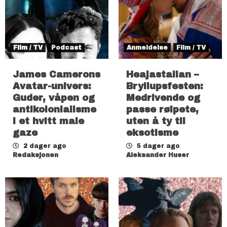
Film / TV
Podcast
Anmeldelse
Film / TV
James Camerons
Heajastallan –
Avatar-univers:
Bryllupsfesten:
Guder, våpen og
Medrivende og
antikolonialisme
passe rølpete,
i et hvitt male
uten å ty til
gaze
eksotisme
2 dager ago
5 dager ago
Redaksjonen
Aleksander Huser