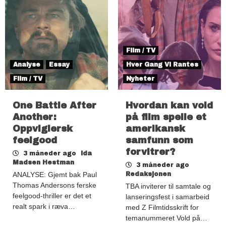
Film / TV
Analyse
Essay
Hver Gang Vi Rantes
Film / TV
Nyheter
One Battle After
Hvordan kan vold
Another:
på film speile et
Oppviglersk
amerikansk
feelgood
samfunn som
forvitrer?
3 måneder ago
Ida
Madsen Hestman
3 måneder ago
ANALYSE: Gjemt bak Paul
Redaksjonen
Thomas Andersons ferske
TBA inviterer til samtale og
feelgood-thriller er det et
lanseringsfest i samarbeid
realt spark i ræva…
med Z Filmtidsskrift for
temanummeret Vold på…