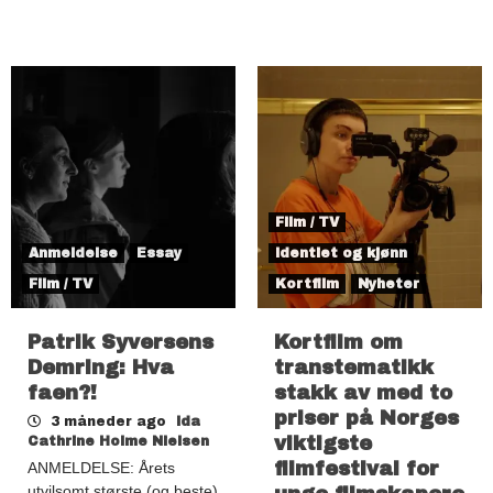
Film / TV
Anmeldelse
Essay
Identiet og kjønn
Film / TV
Kortfilm
Nyheter
Patrik Syversens
Kortfilm om
Demring: Hva
transtematikk
faen?!
stakk av med to
priser på Norges
3 måneder ago
Ida
viktigste
Cathrine Holme Nielsen
filmfestival for
ANMELDELSE: Årets
utvilsomt største (og beste)