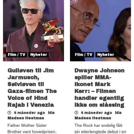
Film / TV
Nyheter
Film / TV
Nyheter
Gulløven til Jim
Dwayne Johnson
Jarmusch,
spiller MMA-
Sølvløven til
ikonet Mark
Gaza-filmen The
Kerr: – Filmen
Voice of Hind
handler egentlig
Rajab i Venezia
ikke om slåssing
4 måneder ago
Ida
4 måneder ago
Ida
Madsen Hestman
Madsen Hestman
Father Mother Sister
The Rock har endelig fått
Brother vant hovedprisen,
sin etterlengtede debut i en