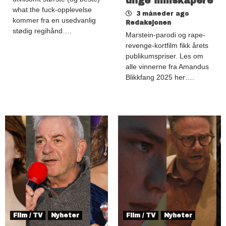
unge filmskapere
what the fuck-opplevelse
3 måneder ago
kommer fra en usedvanlig
Redaksjonen
stødig regihånd….
Marstein-parodi og rape-
revenge-kortfilm fikk årets
publikumspriser. Les om
alle vinnerne fra Amandus
Blikkfang 2025 her….
Film / TV
Nyheter
Film / TV
Nyheter