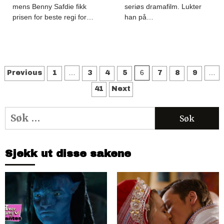
mens Benny Safdie fikk
seriøs dramafilm. Lukter
prisen for beste regi for…
han på…
Sidepaginering
…
6
…
Previous
1
3
4
5
7
8
9
41
Next
Søk
etter:
Sjekk ut disse sakene