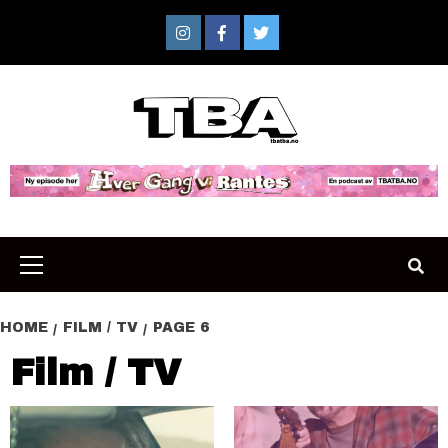
Skip
to
Instagram
Facebook
Twitter
content
Primary
Menu
HOME
FILM / TV
PAGE 6
Film / TV