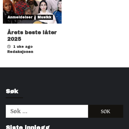
Anmeldelser
Musikk
Årets beste låter
2025
1 uke ago
Redaksjonen
Søk
Søk
etter:
Kjøp Cialis 20mg
Kjøpe Viagra reseptfri
Siste innlegg