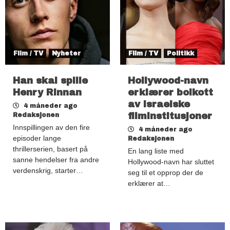
Film / TV
Nyheter
Film / TV
Politikk
Han skal spille
Hollywood-navn
Henry Rinnan
erklærer boikott
av israelske
4 måneder ago
filminstitusjoner
Redaksjonen
Innspillingen av den fire
4 måneder ago
episoder lange
Redaksjonen
thrillerserien, basert på
En lang liste med
sanne hendelser fra andre
Hollywood-navn har sluttet
verdenskrig, starter…
seg til et opprop der de
erklærer at…