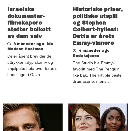
Israelske
Historiske priser,
dokumentar-
politiske utspill
filmskapere
og Stephen
støtter boikott
Colbert-hyllest:
av dem selv
Dette er årets
Emmy-vinnere
4 måneder ago
Ida
Madsen Hestman
4 måneder ago
Deler åpent brev der de
Redaksjonen
uttrykker «dyp skam» og
The Studio ble Emmy-
«hjelpeløshet» over Israels
favoritt med The Penguin
handlinger i Gaza…
like bak, The Pitt ble beste
dramaserie, mens…