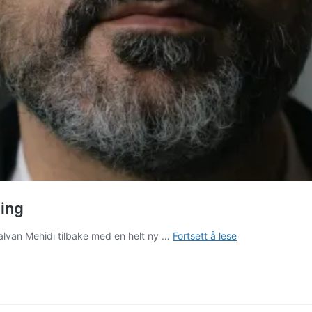
ling
Galvan
alvan Mehidi tilbake med en helt ny …
Fortsett å lese
Mehidi
med
ny
standup-
forestilling